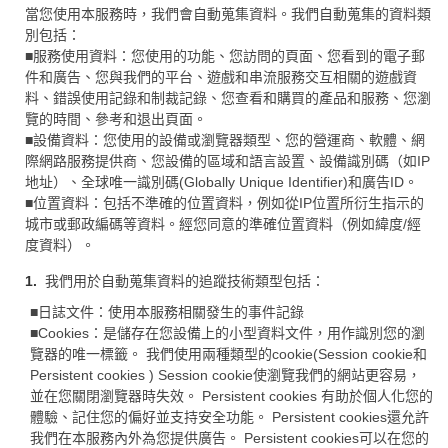
當您使用本服務時，我們會自動蒐集資料。我們自動蒐集的資料類
別包括：
■服務使用資料：您使用的功能、您訪問的頁面、您看到的電子郵
件和廣告、您與我們的平台、遊戲和串流服務交互相關的遊戲資
料、錯誤使用記錄和制裁記錄、您查看和購買的產品和服務、您瀏
覽的時間、參考和退出頁面。
■設備資料：您使用的設備或瀏覽器類型、您的營運商、軟體、網
際網路服務提供商、您設備的區域和語言設置、設備識別碼（如IP
地址）、全球唯一識別碼(Globally Unique Identifier)和廣告ID。
■位置資料：包括不準確的位置資料，例如從IP位置所衍生指示的
城市或郵政編碼等資料。經您同意的準確位置資料（例如緯度/經
度資料）。
我們用於自動蒐集資料的追蹤技術類型包括：
■日誌文件：使用本服務相關發生的事件記錄
■Cookies：是儲存在您設備上的小型資料文件，用作識別您的瀏
覽器的唯一標籤。 我們使用兩種類型的cookie(Session cookie和
Persistent cookies ) Session cookie使瀏覽我們的網站更容易，
並在您關閉瀏覽器時失效。 Persistent cookies 有助於個人化您的
體驗、記住您的偏好並支持安全功能。 Persistent cookies還允許
我們在本服務內外為您提供廣告。 Persistent cookies可以在您的