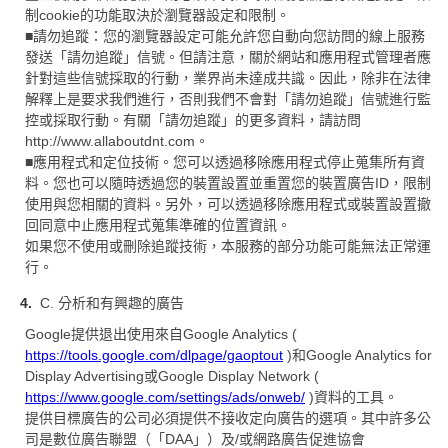
制cookie的功能取決於瀏覽器設定和限制。
■請勿追蹤：您的瀏覽器設定可能允許您自動向您訪問的線上服務
發送「請勿追蹤」信號。但請注意，關於網站和應用程式管理者應
針對這些信號採取的行動，業界尚未達成共識。因此，除非在法律
解釋上是要求我們進行，否則我們不會對「請勿追蹤」信號進行監
控或採取行動。有關「請勿追蹤」的更多資料，請訪問
http://www.allaboutdnt.com。
■應用程式和定位技術。您可以透過移除應用程式停止蒐集所有資
料。您也可以隨時透過您的裝置設置並重置您的裝置廣告ID，限制
使用與您相關的資料。另外，可以透過移除應用程式或裝置設置撤
回同意中止應用程式蒐集準確的位置資訊。
如果您不使用或刪除追蹤技術，本服務的部分功能可能無法正常運
行。
C. 分析和有興趣的廣告
Google提供退出使用來自Google Analytics (
https://tools.google.com/dlpage/gaoptout
)和Google Analytics for
Display Advertising或Google Display Network (
https://www.google.com/settings/ads/onweb/
)資料的工具。
提供目標廣告的公司必須提供不接收定向廣告的選項。其中許多公
司是數位廣告聯盟（「DAA」）及/或網路廣告促進協會