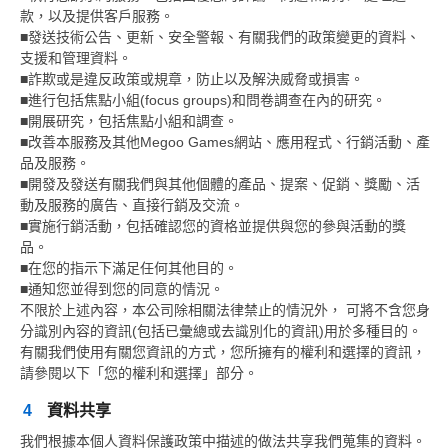
款，以及提供客戶服務。
■發送技術公告、更新、安全警報、有關我們的政策變更的資料、
支援和管理資料。
■詐欺或是違反政策或規章，防止以及解決威脅或損害。
■進行包括焦點小組(focus groups)和問卷調查在內的研究。
■開展研究，包括焦點小組和調查。
■改善本服務及其他Megoo Games網站、應用程式、行銷活動、產
品及服務。
■開發及發送有關我們與其他個體的產品、提案、促銷、獎勵、活
動及服務的廣告、直接行銷及交流。
■實施行銷活動，包括確認您的資格並提供與您的參與活動的獎
品。
■在您的指示下滿足任何其他目的。
■通知您並得到您的同意的情況。
不限於上述內容，本公司除相關法律禁止的情況外， 可將不含您身
分識別內容的資訊(包括已彙總或去識別化的資訊)用於多種目的。
有關我們使用有關您資訊的方式，您所擁有的權利和選擇的資訊，
請參閱以下「您的權利和選擇」部分。
4
資料共享
我們根據本個人資料保護政策中描述的做法共享我們蒐集的資料。