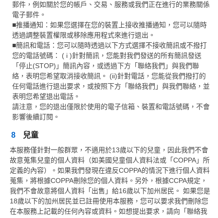
郵件，例如關於您的帳戶、交易、服務或我們正在進行的業務關係
電子郵件。
■推播通知：如果您選擇在您的裝置上接收推播通知，您可以隨時
透過調整裝置權限或移除應用程式來進行退出。
■簡訊和電話：您可以隨時透過以下方式選擇不接收簡訊或不撥打
您的電話號碼： ( i )針對簡訊，您能對我們發送的所有簡訊發送
「停止(STOP)」簡訊內容，或透過下方「聯絡我們」與我們聯
絡，表明您希望取消接收簡訊。 (ii)針對電話，您能從我們撥打的
任何電話進行退出要求，或按照下方「聯絡我們」與我們聯絡，並
表明您希望退出電話。
請注意，您的退出僅限於使用的電子信箱、裝置和電話號碼，不會
影響後續訂閱。
8
兒童
本服務僅針對一般群眾，不適用於13歲以下的兒童，因此我們不會
故意蒐集兒童的個人資料（如美國兒童個人資料法或「COPPA」所
定義的內容）。如果我們發現在違反COPPA的情況下進行個人資料
蒐集，將根據COPPA刪除您的個人資料。另外，根據CCPA規定，
我們不會故意將個人資料「出售」給16歲以下加州居民。 如果您是
18歲以下的加州居民並已註冊使用本服務，您可以要求我們刪除您
在本服務上記載的任何內容或資料。如想提出要求，請向「聯絡我