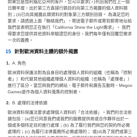
如果您是加利福尼亞州的客戶，您可以要求( i )列出我們在上一個
日曆年度，出於第三方直接行銷目的向第三方揭露的個人資料類
別；(ii)已向其揭露此類資料的對象第三方類別目錄。 為滿足您的
要求，請透過上面「聯絡我們」，寄送電子郵件或寄到郵寄地址給
我們並表明您正在執行「California Shine the Light需求」。 我們
得要求您提供其他資料來驗證您的身份，我們每年僅有回覆您需求
一次的義務。
15
針對歐洲資料主體的額外揭露
A. 角色
歐洲資料保護法對為自身目的處理個人資料的組織（也稱為「控制
者」）和代替其他組織處理個人資料的組織（也稱為「處理者」）
進行了區分。當您與我們的網站、電子郵件和廣告互動時，Megoo
Games是作為個人資料蒐集的控制者。
B. 處理的法律依據
歐洲資料保護法要求處理個人資料的「合法依據」。我們的合法依
據包括：(a)您已同意我們或我們的服務提供商或合作夥伴出於一
個或多個特定目的進行處理；(b) 為了履行我們與您的契約所必需
處理的；(c) 為履行法律義務所必需處理的； 或(d)為了我們或第三