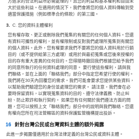
方追求的合法利益所必需處理的，且您的利益和基本權利和自由未
大於這些利益。在適用的情況下，我們會將您的個人資料傳輸到受
適當保護措施（例如標準合約條款）的第三國。
C. 您的資料主體權利
您有權存取、更正或刪除我們蒐集的有關您的任何個人資料。您還
有資料可攜性的權利，並有權限制或反對我們處理所蒐集到有關您
的個人資料。此外，您有權要求我們不要將您的個人資料用於行銷
目的（或不提供給第三方處理）或用於與最初蒐集或您後來授權的
目的存有重大差異的任何目的。您得隨時撤回我們根據您給予我們
的同意所執行的任何資料處理的同意。 要行使這些權利，請與我
們聯絡，並在上面的「聯絡我們」部分中指定您希望行使的權利。
我們將在30天內回覆您的需求。我們可能會要求您提供某些資料，
以幫助我們驗證您的身份並處理您的需求。 請注意，我們會在必
要時保留資料，以實現蒐集資料的目的、遵守法律義務、防止糾
紛、防止欺詐和執行契約。 如果您有任何關於我們遵法方面的問
題，您可以按照上文「聯絡我們」部分中的說明與我們聯絡。您還
有權向您所在司法管轄區的資料保護監管機構提出投訴。
16
針對台灣公民或台灣資料主體的額外揭露
此進一步揭露僅適用於台灣法律定義的台灣公民或資料主體。