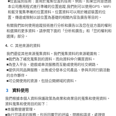
■位置識別技術：是用於蒐集位置的技術。例如，如果您同意透過
本公司應用程式進行準確的位置追蹤,我們則可以使用GPS、WiFi
和藍牙蒐集準確的位置資料。位置資料可以用於確認裝置的位
置，傳達或限制以該位置為基礎的相關內容及廣告等目的。
有關我們如何使用追蹤技術進行分析和廣告以及您在這方面的權利
和選擇的更多資料，請參閱下面的「分析和廣告」和「您的權利和
選擇」部分。
C. 其他來源的資料
我們還從其他來源蒐集資料。我們蒐集資料的來源範圍有：
■我們為了補充蒐集到的資料，而向資料仲介購買資料。
■為登入平台、遊戲或串流服務而互動或使用的社交網路。
■提供共同品牌服務、出售或分發本公司產品、參與共同行銷活動
的合作夥伴。
■可公開使用的資源，包括公開網域的資料。
3
資料使用
我們根據本個人資料保護政策為商業和商業目的蒐集和使用資料。
資料蒐集和使用目的如下：
■本服務營運管理。
■執行您請求的服務，包括回覆您的評論、問題和請求，處理退