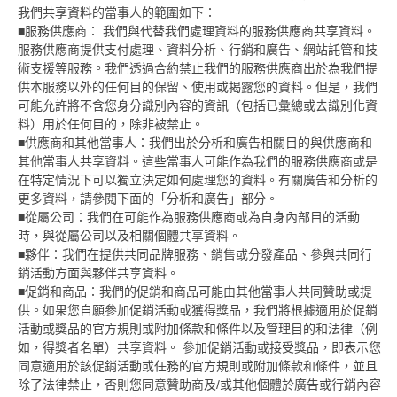
我們共享資料的當事人的範圍如下：
■服務供應商： 我們與代替我們處理資料的服務供應商共享資料。
服務供應商提供支付處理、資料分析、行銷和廣告、網站託管和技
術支援等服務。我們透過合約禁止我們的服務供應商出於為我們提
供本服務以外的任何目的保留、使用或揭露您的資料。但是，我們
可能允許將不含您身分識別內容的資訊（包括已彙總或去識別化資
料）用於任何目的，除非被禁止。
■供應商和其他當事人：我們出於分析和廣告相關目的與供應商和
其他當事人共享資料。這些當事人可能作為我們的服務供應商或是
在特定情況下可以獨立決定如何處理您的資料。有關廣告和分析的
更多資料，請參閱下面的「分析和廣告」部分。
■從屬公司：我們在可能作為服務供應商或為自身內部目的活動
時，與從屬公司以及相關個體共享資料。
■夥伴：我們在提供共同品牌服務、銷售或分發產品、參與共同行
銷活動方面與夥伴共享資料。
■促銷和商品：我們的促銷和商品可能由其他當事人共同贊助或提
供。如果您自願參加促銷活動或獲得獎品，我們將根據適用於促銷
活動或獎品的官方規則或附加條款和條件以及管理目的和法律（例
如，得獎者名單）共享資料。 參加促銷活動或接受獎品，即表示您
同意適用於該促銷活動或任務的官方規則或附加條款和條件，並且
除了法律禁止，否則您同意贊助商及/或其他個體於廣告或行銷內容