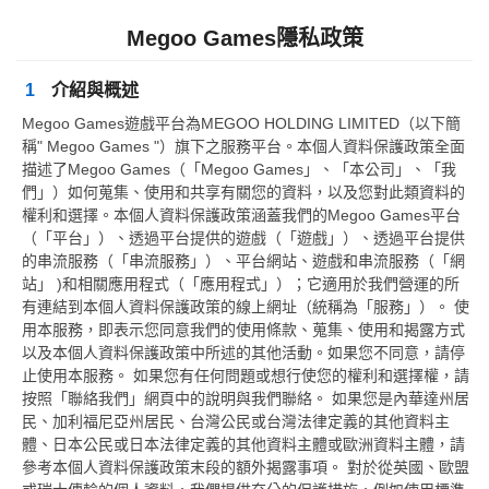
Megoo Games隱私政策
1
介紹與概述
Megoo Games遊戲平台為MEGOO HOLDING LIMITED（以下簡
稱" Megoo Games "）旗下之服務平台。本個人資料保護政策全面
描述了Megoo Games（「Megoo Games」、「本公司」、「我
們」）如何蒐集、使用和共享有關您的資料，以及您對此類資料的
權利和選擇。本個人資料保護政策涵蓋我們的Megoo Games平台
（「平台」）、透過平台提供的遊戲（「遊戲」）、透過平台提供
的串流服務（「串流服務」）、平台網站、遊戲和串流服務（「網
站」 )和相關應用程式（「應用程式」）；它適用於我們營運的所
有連結到本個人資料保護政策的線上網址（統稱為「服務」）。 使
用本服務，即表示您同意我們的使用條款、蒐集、使用和揭露方式
以及本個人資料保護政策中所述的其他活動。如果您不同意，請停
止使用本服務。 如果您有任何問題或想行使您的權利和選擇權，請
按照「聯絡我們」網頁中的說明與我們聯絡。 如果您是內華達州居
民、加利福尼亞州居民、台灣公民或台灣法律定義的其他資料主
體、日本公民或日本法律定義的其他資料主體或歐洲資料主體，請
參考本個人資料保護政策末段的額外揭露事項。 對於從英國、歐盟