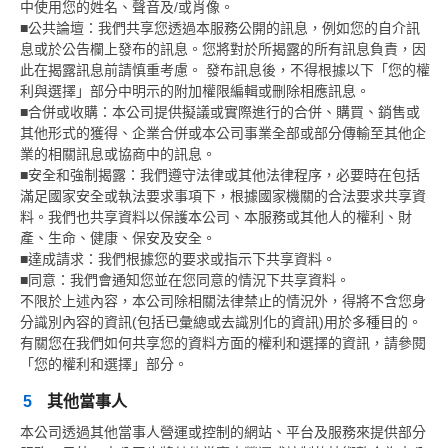
中使用您的姓名、聲音及/或肖像。
■公共論壇：我們共享您透過本服務公開的訊息，例如您的自介訊
息或於公告欄上發布的訊息。您將對於所揭露的所有訊息負責，因
此在揭露訊息前請慎重考慮。 發布訊息後，不得根據以下「您的權
利與選擇」部分中明示的附加權限編輯或刪除相應訊息。
■合併或收購：本公司提供擬議或實際進行的合併、購買、銷售或
其他形式的獲得、企業合併或本公司事業全部或部分傳輸至其他企
業的相關訊息或協商中的訊息。
■安全和強制揭露：我們遵守法律或其他法律程序，必要時在包括
滿足國家安全或執法要求事項下，根據國家機關的合法要求共享資
料。我們也共享資料以保護本公司、本服務或其他人的權利、財
產、生命、健康、保安及安全。
■達成請求：我們根據您的要求或指示下共享資料。
■同意：我們會通知您並在您同意的情況下共享資料。
不限於上述內容，本公司除相關法律禁止的情況外，得將不含您身
分識別內容的資訊(包括已彙總或去識別化的資訊)用於多種目的。
有關您在我們如何共享您的資料方面的權利和選擇的資訊，請參閱
「您的權利和選擇」部分。
5
其他當事人
本公司透過其他當事人營運或控制的網站、平台及服務來提供部分