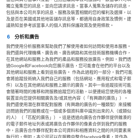
獨立蒐集您的訊息，並向您請求訊息。當事人蒐集及儲存的訊息，
包括與本公司共享的訊息、服務及裝置相關的您的權利及選擇，以
及是否在美國或其他地區儲存訊息等，都適用自身政策及慣例。建
議熟知並參考該當事人的個人資料保護政策及使用條款。
6
分析和廣告
我們使用分析服務來幫助我們了解使用者如何訪問和使用本服務。
我們還與代理機構、廣告商、廣告網路和其他技術服務機構合作，
在其他網站和服務上為我們的產品和服務投放廣告。例如，我們透
過Google和Facebook向您展示廣告，您可能會在他們的平台以及
其他網站和服務上看到這些廣告。 作為此過程的一部分，我們可能
會將追蹤技術納入我們自己的服務（包括網站、應用程式和電子郵
件）以及在其他網站和服務上顯示的廣告。其中一些追蹤技術可能
會隨著時間的推移和跨服務追蹤您的活動，以便連結您使用的各種
裝置並向您提供相關廣告及/或其他內容（「有興趣的廣告」）。
我們還使用潛在群眾配對服務（有興趣的廣告的一種類型）來接觸
訪問過我們的服務或在一個或多個資料庫中識別出來的人（或類似
的人）（「匹配的廣告」）。這是透過向廣告合作夥伴提供雜湊的
的電子郵件地址列表或將廣告合作夥伴的像素合併到我們的服務
中，且廣告合作夥伴配對本公司資料和相應資料之間的共同要素來
執行的。例如，本公司可以在服務中整合facebook像素，並作為