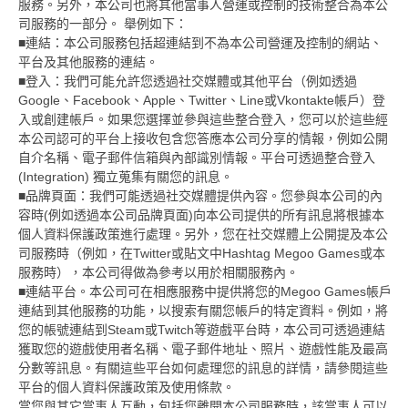
服務。另外，本公司也將其他當事人營運或控制的技術整合為本公
司服務的一部分。 舉例如下：
■連結：本公司服務包括超連結到不為本公司營運及控制的網站、
平台及其他服務的連結。
■登入：我們可能允許您透過社交媒體或其他平台（例如透過
Google、Facebook、Apple、Twitter、Line或Vkontakte帳戶）登
入或創建帳戶。如果您選擇並參與這些整合登入，您可以於這些經
本公司認可的平台上接收包含您答應本公司分享的情報，例如公開
自介名稱、電子郵件信箱與內部識別情報。平台可透過整合登入
(Integration) 獨立蒐集有關您的訊息。
■品牌頁面：我們可能透過社交媒體提供內容。您參與本公司的內
容時(例如透過本公司品牌頁面)向本公司提供的所有訊息將根據本
個人資料保護政策進行處理。另外，您在社交媒體上公開提及本公
司服務時（例如，在Twitter或貼文中Hashtag Megoo Games或本
服務時），本公司得做為參考以用於相關服務內。
■連結平台。本公司可在相應服務中提供將您的Megoo Games帳戶
連結到其他服務的功能，以搜索有關您帳戶的特定資料。例如，將
您的帳號連結到Steam或Twitch等遊戲平台時，本公司可透過連結
獲取您的遊戲使用者名稱、電子郵件地址、照片、遊戲性能及最高
分數等訊息。有關這些平台如何處理您的訊息的詳情，請參閱這些
平台的個人資料保護政策及使用條款。
當您與其它當事人互動，包括您離開本公司服務時，該當事人可以