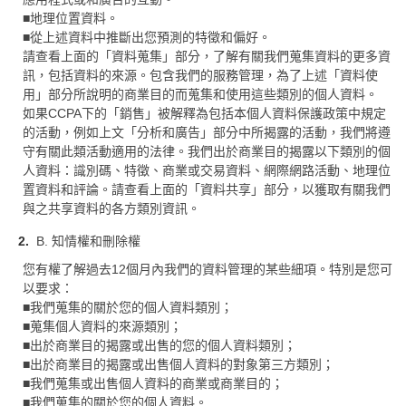
■地理位置資料。
■從上述資料中推斷出您預測的特徵和偏好。
請查看上面的「資料蒐集」部分，了解有關我們蒐集資料的更多資
訊，包括資料的來源。包含我們的服務管理，為了上述「資料使
用」部分所說明的商業目的而蒐集和使用這些類別的個人資料。
如果CCPA下的「銷售」被解釋為包括本個人資料保護政策中規定
的活動，例如上文「分析和廣告」部分中所揭露的活動，我們將遵
守有關此類活動適用的法律。我們出於商業目的揭露以下類別的個
人資料：識別碼、特徵、商業或交易資料、網際網路活動、地理位
置資料和評論。請查看上面的「資料共享」部分，以獲取有關我們
與之共享資料的各方類別資訊。
B. 知情權和刪除權
您有權了解過去12個月內我們的資料管理的某些細項。特別是您可
以要求：
■我們蒐集的關於您的個人資料類別；
■蒐集個人資料的來源類別；
■出於商業目的揭露或出售的您的個人資料類別；
■出於商業目的揭露或出售個人資料的對象第三方類別；
■我們蒐集或出售個人資料的商業或商業目的；
■我們蒐集的關於您的個人資料。