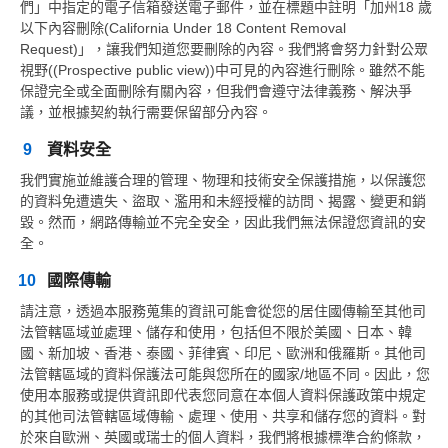
們」中指定的電子信箱發送電子郵件，並在標題中註明「加州18 歲
以下內容刪除(California Under 18 Content Removal
Request)」，讓我們知道您要刪除的內容。我們將會努力針對公眾
視野((Prospective public view))中可見的內容進行刪除。雖然不能
保證完全或全面刪除有關內容，但我們會遵守法律義務、解決爭
議，並根據契約執行需要保留部分內容。
9
資料安全
我們實施並維護合理的管理、物理和技術安全保護措施，以保護您
的資料免遭遺失、盜取、濫用和未經授權的訪問、揭露、變更和銷
毀。然而，網路傳輸並不完全安全，因此我們無法保證您資訊的安
全。
10
國際傳輸
請注意，透過本服務蒐集的資訊可能會從您的居住國傳輸至其他司
法管轄區域並處理、儲存和使用，包括但不限於美國、日本、韓
國、新加坡、香港、泰國、菲律賓、印尼、歐洲和俄羅斯。其他司
法管轄區域的資料保護法可能與您所在的國家/地區不同。因此，您
使用本服務或提供資訊即代表您同意在本個人資料保護政策中規定
的其他司法管轄區域傳輸、處理、使用、共享和儲存您的資料。對
於來自歐洲、英國或瑞士的個人資料，我們將根據標準合約條款，