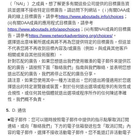
（「NAI」）之成員。想了解更多有關這些公司提供的目標廣告資
訊並選擇不接收特定目標廣告，請訪問下列網站。 ( i )有關DAA成
員的線上目標廣告，請參考
https://www.aboutads.info/choices
；
(ii)有關DAA成員的應用程式目標廣告，請參考
https://www.aboutads.info/appchoices
；(iii)有關NAI成員的目標廣
告，請參考
https://www.networkadvertising.org/choices/
。
選擇退出意味著所選成員將不再為您提供特定的目標廣告，但這並
不代表您將不再收到目標內容及/或廣告（例如，與成員其他客戶
相關或來自其他技術服務）。
針對匹配的廣告，如果您想退出我們使用雜湊的電子郵件來提供匹
配的廣告，請按照下面「聯絡我們」指南與我們聯絡，並表明您想
退出匹配的廣告，我們將停止匹配的廣告分享。
請注意，如果您使用其中一種方法退出，您的退出將僅適用於您選
擇退出的特定瀏覽器或裝置。對於任何退出選項或程序的有效性或
合規性，或任何其他個體就退出選項或程序所作的任何陳述準確
性，我們概不負責。
D. 通信
■電子郵件：您可以隨時按照電子郵件中提供的指示點擊取消訂閱
連結，或向「聯絡我們」下方的電子信箱發送包含「取消訂閱」內
容的電子郵件，選擇不接收活動電子郵件。您不能退訂非活動電子