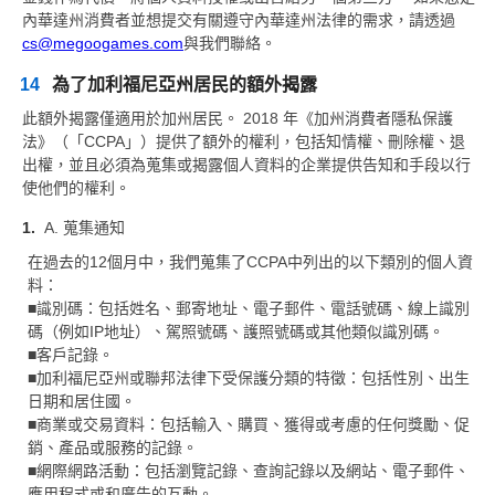
內華達州消費者並想提交有關遵守內華達州法律的需求，請透過
cs@megoogames.com
與我們聯絡。
14
為了加利福尼亞州居民的額外揭露
此額外揭露僅適用於加州居民。 2018 年《加州消費者隱私保護
法》（「CCPA」）提供了額外的權利，包括知情權、刪除權、退
出權，並且必須為蒐集或揭露個人資料的企業提供告知和手段以行
使他們的權利。
A. 蒐集通知
在過去的12個月中，我們蒐集了CCPA中列出的以下類別的個人資
料：
■識別碼：包括姓名、郵寄地址、電子郵件、電話號碼、線上識別
碼（例如IP地址）、駕照號碼、護照號碼或其他類似識別碼。
■客戶記錄。
■加利福尼亞州或聯邦法律下受保護分類的特徵：包括性別、出生
日期和居住國。
■商業或交易資料：包括輸入、購買、獲得或考慮的任何獎勵、促
銷、產品或服務的記錄。
■網際網路活動：包括瀏覽記錄、查詢記錄以及網站、電子郵件、
應用程式或和廣告的互動。