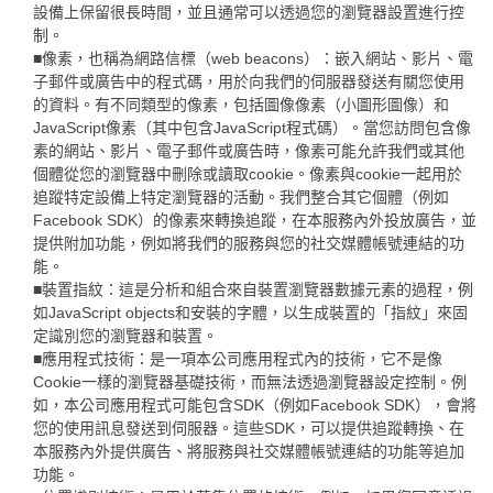
設備上保留很長時間，並且通常可以透過您的瀏覽器設置進行控
制。
■像素，也稱為網路信標（web beacons）：嵌入網站、影片、電
子郵件或廣告中的程式碼，用於向我們的伺服器發送有關您使用
的資料。有不同類型的像素，包括圖像像素（小圖形圖像）和
JavaScript像素（其中包含JavaScript程式碼）。當您訪問包含像
素的網站、影片、電子郵件或廣告時，像素可能允許我們或其他
個體從您的瀏覽器中刪除或讀取cookie。像素與cookie一起用於
追蹤特定設備上特定瀏覽器的活動。我們整合其它個體（例如
Facebook SDK）的像素來轉換追蹤，在本服務內外投放廣告，並
提供附加功能，例如將我們的服務與您的社交媒體帳號連結的功
能。
■裝置指紋：這是分析和組合來自裝置瀏覽器數據元素的過程，例
如JavaScript objects和安裝的字體，以生成裝置的「指紋」來固
定識別您的瀏覽器和裝置。
■應用程式技術：是一項本公司應用程式內的技術，它不是像
Cookie一樣的瀏覽器基礎技術，而無法透過瀏覽器設定控制。例
如，本公司應用程式可能包含SDK（例如Facebook SDK），會將
您的使用訊息發送到伺服器。這些SDK，可以提供追蹤轉換、在
本服務內外提供廣告、將服務與社交媒體帳號連結的功能等追加
功能。